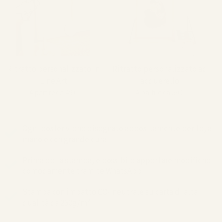
Ritratto personalizzato in
Ritratto personalizzato ad
Line Art
acquerello
A partire da 49 €
A partire da 59 €
Ogni poster viene disegnato appositamente per te, a
mano e con grande cura
Prima della stampa, è possibile apportare modifiche
comodamente tramite WhatsApp
Stampa con impatto CO₂ neutrale su carta di alta
qualità da 250g/m²