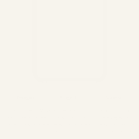
Disegno
Progetto
Stampa
Ogni immagine Miroar è disegnata con cura a mano utilizzando
tavolette grafiche digitali per ottenere una qualità di disegno unica.
Per noi, il processo di disegno è incredibilmente importante perché
così creiamo un prodotto di alta qualità che speriamo ti darà grande