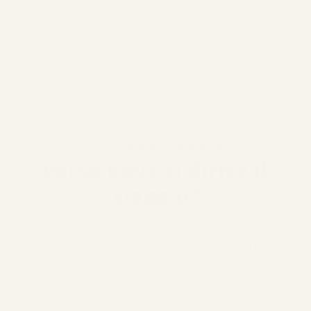
puoi comodamente inviarci un messaggio tramite
WhatsApp. Saremo lieti di aiutarti con una
consulenza.
MESSAGGIO WHATSAPP
POSTER PER AUTO DI MIROAR
Verso dove si dirige il
viaggio?
Ti piace viaggiare con la tua auto ed esplorare il
mondo con lei? Fai realizzare un'opera d'arte Miroar
personale dai tuoi scatti di viaggio con la tua auto. In
questo modo, ti ricorderai ogni volta delle
esperienze uniche che hai vissuto.