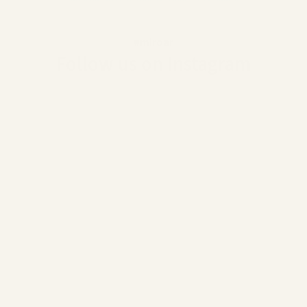
#miroar
Follow us on Instagram
@homeofneddy
@ruggenthal