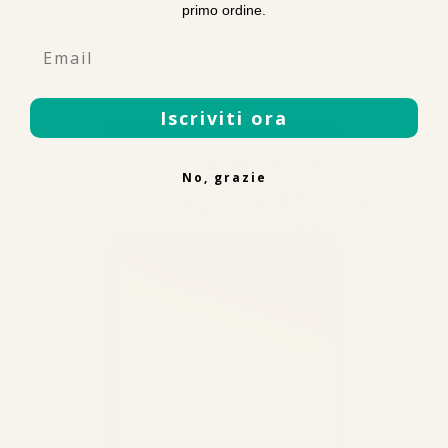
primo ordine.
Email
Iscriviti ora
DISEGNO, PROGETTO E STAMPA
Come nasce
No, grazie
un'immagine Miroar?