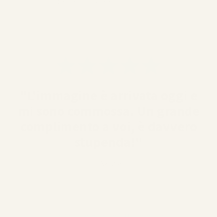
gioia per anni, forse anche decenni.
"L'immagine è arrivata oggi e
mi sono commossa. Un grande
complimento a voi, è davvero
stupenda!"
- Sandra
Guarda tutte le nostre 1000+ recensioni