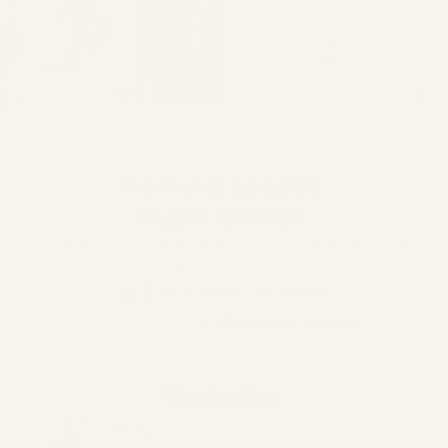
PERSONALIZZIAMO
Momenti speciali.
Regali speciali.
Custodiamo i vostri momenti unici in idee regalo artigianali destinate a
durare per sempre.
Già più di
2500+
clienti soddisfatti
Su
2000 recensioni, media 4,9
Bestseller