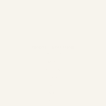
@mamimitstil
@miroar_de
PRODOTTI & OCCASIONI
COMPLEANNO
NATALE
MATRIMONIO
CASA
FAMIGLIA
ANIMALI
AUTO