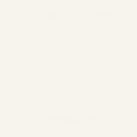
POSTER PER AUTO DI MIROAR
Un compagno fedele.
Trascorriamo più tempo di quanto pensiamo nella
nostra auto e viviamo storie straordinarie in essa. È
arrivato il momento di conservare questi ricordi in
modo elegante in un'opera d'arte Line Art
essenziale.
PERSONALIZZIAMO
Hai domande riguardo a
un'immagine?
Se non sei sicuro che la tua immagine sia adatta,