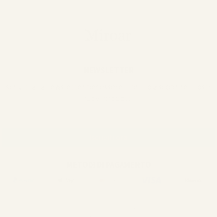
NEWSLETTER
Iscriviti alla newsletter per essere il primo a scoprire i nostri
nuovi prodotti.
METODI DI PAGAMENTO
Copyright
TERMINI E CONDIZIONI
AVVISO LEGALE
2020-2026 ©